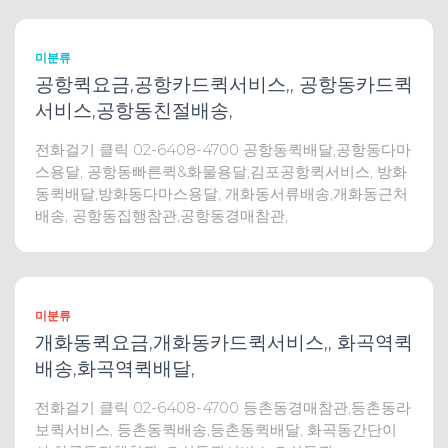
미분류
공항퀵요금,공항카드퀵서비스,, 공항동카드퀵
서비스,공항동친절배송,
전화걸기 클릭 02-6408-4700 공항동퀵배달,공항동다마
스용달, 공항동빠른퀵&화물용달,김포공항퀵서비스, 방화
동퀵배달,방화동다마스용달, 개화동서류배송,개화동근처
배송, 공항동집행참관,공항동경매참관,
미분류
개화동퀵요금,개화동카드퀵서비스,, 화곡역퀵
배송,화곡역퀵배달,
전화걸기 클릭 02-6408-4700 등촌동경매참관,등촌동라
보퀵서비스, 등촌동퀵배송,등촌동퀵배달, 화곡동간단이