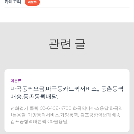
카테고리:
미분류
관련 글
미분류
마곡동퀵요금,마곡동카드퀵서비스,, 등촌동퀵
배송,등촌동퀵배달,
전화걸기 클릭 02-6408-4700 화곡역다마스용달,화곡역
1톤용달, 가양동퀵서비스,가양동퀵, 김포공항역번개배송,
김포공항역빠른퀵&화물용달,