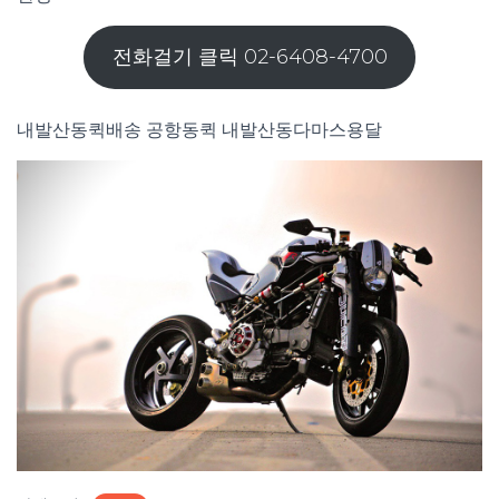
전화걸기 클릭 02-6408-4700
내발산동퀵배송 공항동퀵 내발산동다마스용달