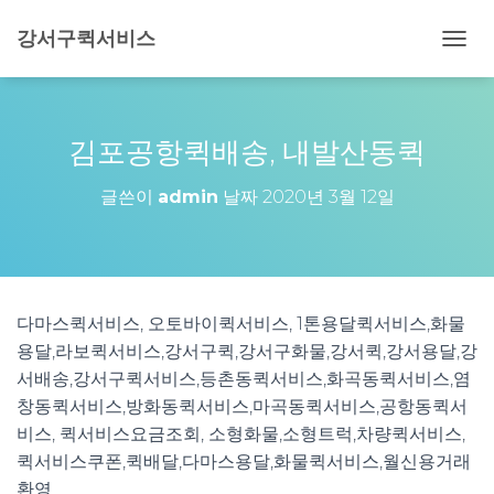
강서구퀵서비스
내
비
게
이
션
김포공항퀵배송, 내발산동퀵
토
글
글쓴이
admin
날짜
2020년 3월 12일
다마스퀵서비스, 오토바이퀵서비스, 1톤용달퀵서비스,화물
용달,라보퀵서비스,강서구퀵,강서구화물,강서퀵,강서용달,강
서배송,강서구퀵서비스,등촌동퀵서비스,화곡동퀵서비스,염
창동퀵서비스,방화동퀵서비스,마곡동퀵서비스,공항동퀵서
비스, 퀵서비스요금조회, 소형화물,소형트럭,차량퀵서비스,
퀵서비스쿠폰,퀵배달,다마스용달,화물퀵서비스,월신용거래
환영