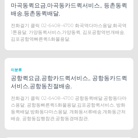
마곡동퀵요금,마곡동카드퀵서비스,, 등촌동퀵
배송,등촌동퀵배달,
전화걸기 클릭 02-6408-4700 화곡역다마스용달,화곡역
1톤용달, 가양동퀵서비스,가양동퀵, 김포공항역번개배송,
김포공항역빠른퀵&화물용달,
미분류
공항퀵요금,공항카드퀵서비스,, 공항동카드퀵
서비스,공항동친절배송,
전화걸기 클릭 02-6408-4700 공항동퀵배달,공항동다마
스용달, 공항동빠른퀵&화물용달,김포공항퀵서비스, 방화
동퀵배달,방화동다마스용달, 개화동서류배송,개화동근처
배송, 공항동집행참관,공항동경매참관,