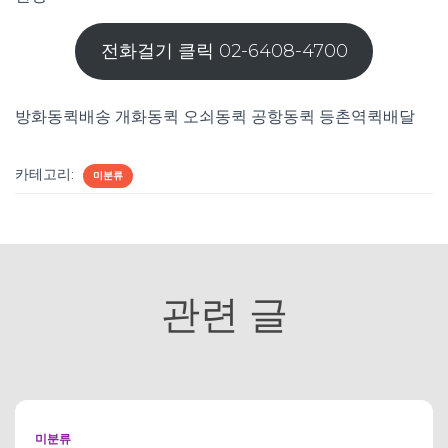
전화걸기 클릭 02-6408-4700
방화동퀵배송 개화동퀵 오쇠동퀵 공항동퀵 등촌역퀵배달
카테고리:
미분류
관련 글
미분류