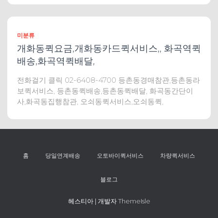
미분류
개화동퀵요금,개화동카드퀵서비스,, 화곡역퀵
배송,화곡역퀵배달,
전화걸기 클릭 02-6408-4700 등촌동경매참관,등촌동라
보퀵서비스, 등촌동퀵배송,등촌동퀵배달, 화곡동간단이
사,화곡동집행참관, 오쇠동퀵서비스,오쇠동퀵,
홈
당일연계배송
오토바이퀵서비스
차량퀵서비스
블로그
헤스티아 | 개발자
ThemeIsle