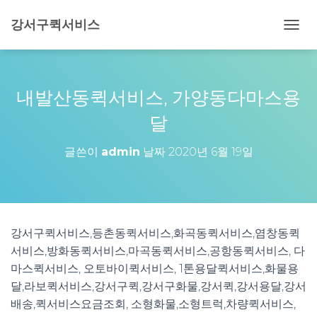
강서구퀵서비스
내
비
게
이
션
내발산동퀵서비스, 가양동다마스용
토
글
달
글쓴이
admin
날짜
2020년 6월 19일
강서구퀵서비스,등촌동퀵서비스,화곡동퀵서비스,염창동퀵
서비스,방화동퀵서비스,마곡동퀵서비스,공항동퀵서비스, 다
마스퀵서비스, 오토바이퀵서비스, 1톤용달퀵서비스,화물용
달,라보퀵서비스,강서구퀵,강서구화물,강서퀵,강서용달,강서
배송,퀵서비스요금조회, 소형화물,소형트럭,차량퀵서비스,