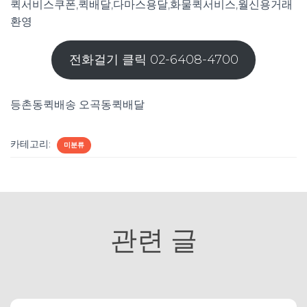
퀵서비스쿠폰,퀵배달,다마스용달,화물퀵서비스,월신용거래
환영
전화걸기 클릭 02-6408-4700
등촌동퀵배송 오곡동퀵배달
카테고리:
미분류
관련 글