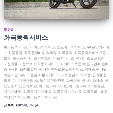
1톤용달
화곡동퀵서비스
화곡동퀵서비스, 다마스퀵서비스, 오토바이퀵서비스, 1톤용달퀵서비
스,화물용달, 화곡동퀵배송,퀵배달, 화곡동퀵, 화곡동퀵서비스요금
조회, 화곡동퀵서비스가격조회, 라보퀵서비스, 퀵서비스요금조회,
소형화물,소형트럭,화곡동퀵서비스, 퀵서비스쿠폰, 빠른픽업/빠른배
송, 퀵서비스카드결제, 퀵배송,퀵배달,당일퀵서비스, 퀵배송,퀵배달,
빠른배송, 다마스용달,화물퀵서비스, 라보용달퀵, 화곡동1톤화물용
달퀵, 24시간퀵서비스, 월신용거래환영, 화곡동퀵, 퀵서비스배송, 퀵
요금조회,요금퀵,배송, 화곡동다마스라보, 화곡동다마스라보용달,
다마스배달, 화곡동다마스배송, 화곡동다마스비용, 화곡동라보비용,
퀵배달서비스, 화곡동퀵배송서비스,
글쓴이
admin
,
7년
전