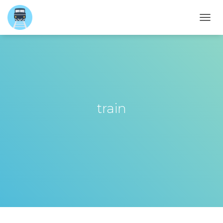
내
비
게
이
션
토
글
train